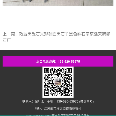
上一篇：散置黑砾石景观铺面黑石子黑色砾石南京浩天鹅卵
石厂
点击电话咨询：139-520-53975
联系人：徐厂长 手机：139-520-53975 (微信同号)
地址：江苏南京横梁街道雨花石村
Copyright © 2026
南京浩天鹅卵石厂
版权所有.