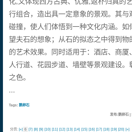
化,又体现西方古典、优雅,返朴归真的
行组合，造出具一定意象的景观。其与
碰撞，使人们体悟到一种文化内涵。如
望夫石的想象；从石的拟态之中得到物
的艺术效果。同时适用于：酒店、商厦
人行道、花园步道、墙壁等景观建设。
之色。
...
Tags:
鹅卵石
发布:鹅卵石 | 
分页:
[«]
6
[7]
[8]
[9]
[10]
[11]
[12]
[13]
[14]
[15]
[16]
[17]
[18]
[19]
[20]
[»]